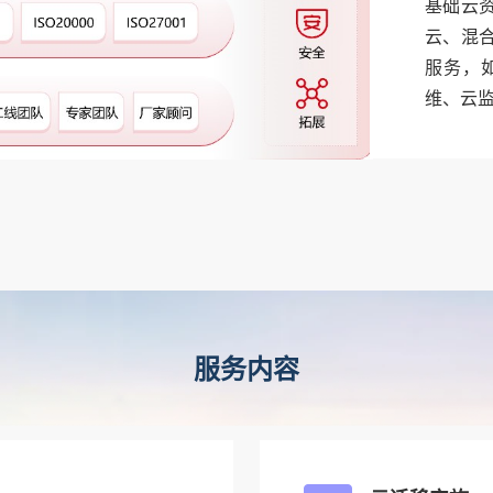
基础云
云、混
服务，
维、云
服务内容