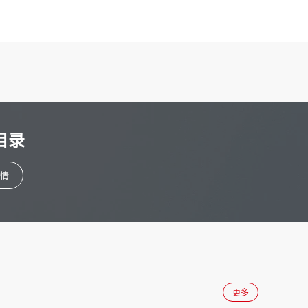
目录
情
更多