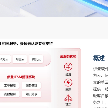
概述
伊登软件
为云、
立的第
提供一
轻客户
务之上